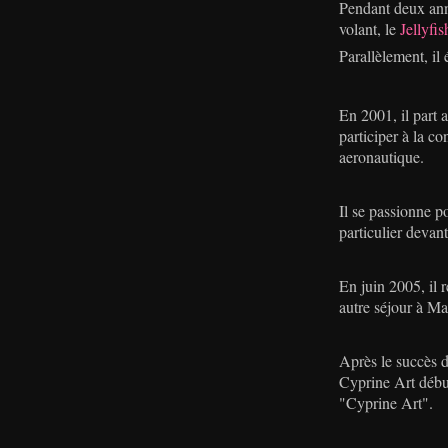
Pendant deux anné
volant, le
Jellyfis
Parallèlement, il 
En 2001, il part 
participer à la c
aeronautique.
Il se passionne p
particulier devant
En juin 2005, il r
autre séjour à Ma
Après le succès 
Cyprine Art début
"Cyprine Art".