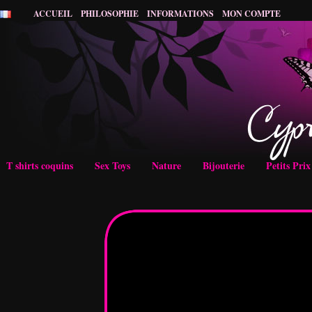
ACCUEIL
PHILOSOPHIE
INFORMATIONS
MON COMPTE
T shirts coquins
Sex Toys
Nature
Bijouterie
Petits Pri